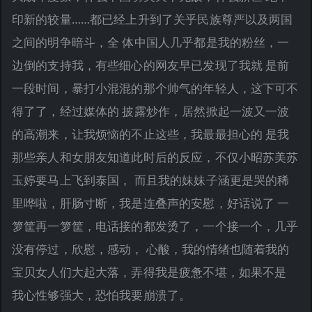
印新的较量……都已经上升到了关乎民族尊严以及两国
之间的明争暗斗，全 体中国人几乎都是我的粉丝，一
边倒的支持我，有些细心的网友早已发现了我就 是前
一段时间，暴打小混混的那个帅气的年轻人，这下可不
得了了，经过媒体的 披露炒作，居然掀起一波又一波
的高潮来，让我烦恼的不止这些，我最最担心的 是我
那些亲人和女朋友知道此时后的反应，不仅小昭苏美苏
玉婷要马上飞到泰国， 而且我的妹妹子涵更是哭的稀
里哗啦，肝肠寸断，我是连叠声的安慰，好话说了 一
箩筐再一箩筐，电话接的都发烫了，一个接一个，几乎
没有停过，欣慰，感动， 心酸，我的情绪也随着我的
宝贝女人们大起大落，弄得我是疲惫不堪，如果不是
我心性够强大，恐怕我要崩溃了。