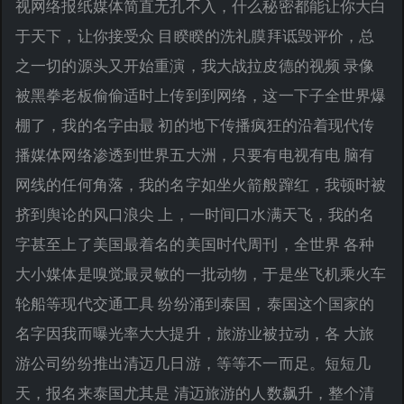
视网络报纸媒体简直无孔不入，什么秘密都能让你大白
于天下，让你接受众 目睽睽的洗礼膜拜诋毁评价，总
之一切的源头又开始重演，我大战拉皮德的视频 录像
被黑拳老板偷偷适时上传到到网络，这一下子全世界爆
棚了，我的名字由最 初的地下传播疯狂的沿着现代传
播媒体网络渗透到世界五大洲，只要有电视有电 脑有
网线的任何角落，我的名字如坐火箭般蹿红，我顿时被
挤到舆论的风口浪尖 上，一时间口水满天飞，我的名
字甚至上了美国最着名的美国时代周刊，全世界 各种
大小媒体是嗅觉最灵敏的一批动物，于是坐飞机乘火车
轮船等现代交通工具 纷纷涌到泰国，泰国这个国家的
名字因我而曝光率大大提升，旅游业被拉动，各 大旅
游公司纷纷推出清迈几日游，等等不一而足。短短几
天，报名来泰国尤其是 清迈旅游的人数飙升，整个清