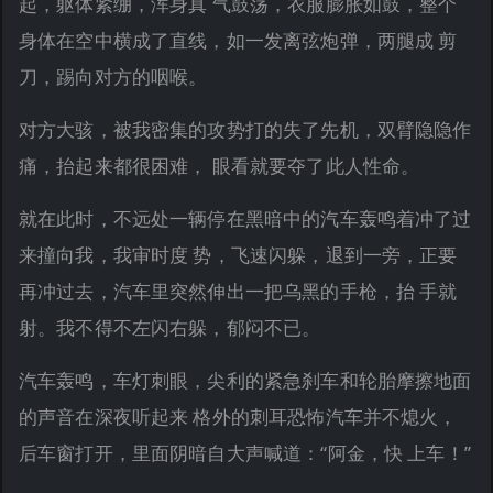
起，躯体紧绷，浑身真 气鼓荡，衣服膨胀如鼓，整个
身体在空中横成了直线，如一发离弦炮弹，两腿成 剪
刀，踢向对方的咽喉。
对方大骇，被我密集的攻势打的失了先机，双臂隐隐作
痛，抬起来都很困难， 眼看就要夺了此人性命。
就在此时，不远处一辆停在黑暗中的汽车轰鸣着冲了过
来撞向我，我审时度 势，飞速闪躲，退到一旁，正要
再冲过去，汽车里突然伸出一把乌黑的手枪，抬 手就
射。我不得不左闪右躲，郁闷不已。
汽车轰鸣，车灯刺眼，尖利的紧急刹车和轮胎摩擦地面
的声音在深夜听起来 格外的刺耳恐怖汽车并不熄火，
后车窗打开，里面阴暗自大声喊道：“阿金，快 上车！”